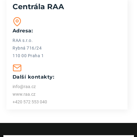
Centrála RAA
Adresa:
RAA s.r.o.
Rybná 716/24
110 00 Praha 1
Další kontakty:
info@raa.cz
www.raa.cz
+420 572 553 040