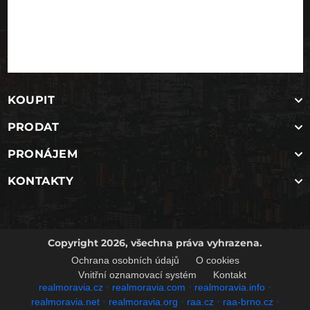
KOUPIT
PRODAT
PRONÁJEM
KONTAKTY
Copyright 2026, všechna práva vyhrazena.
Ochrana osobních údajů
O cookies
Vnitřní oznamovací systém
Kontakt
realmoravia.cz
•
realmoravia.com
•
realmoravia.info
•
realmoravia.net
•
realmoravia.org
•
raa.cz
•
raa-brno.cz
•