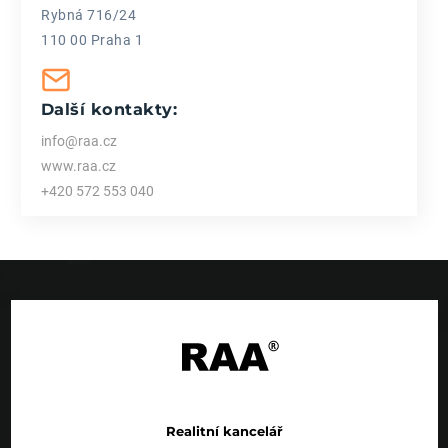
Rybná 716/24
110 00 Praha 1
Další kontakty:
info@raa.cz
www.raa.cz
+420 572 553 040
Realitní kancelář