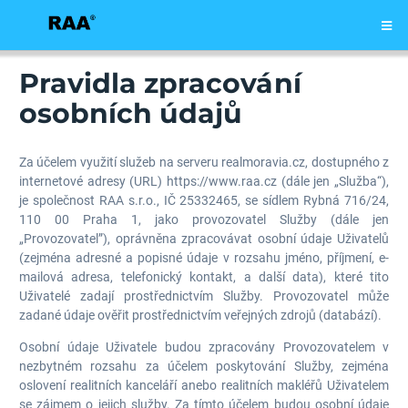
Pravidla zpracování
osobních údajů
Za účelem využití služeb na serveru realmoravia.cz, dostupného z
internetové adresy (URL) https://www.raa.cz (dále jen „Služba“),
je společnost RAA s.r.o., IČ 25332465, se sídlem Rybná 716/24,
110 00 Praha 1, jako provozovatel Služby (dále jen
„Provozovatel”), oprávněna zpracovávat osobní údaje Uživatelů
(zejména adresné a popisné údaje v rozsahu jméno, příjmení, e-
mailová adresa, telefonický kontakt, a další data), které tito
Uživatelé zadají prostřednictvím Služby. Provozovatel může
zadané údaje ověřit prostřednictvím veřejných zdrojů (databází).
Osobní údaje Uživatele budou zpracovány Provozovatelem v
nezbytném rozsahu za účelem poskytování Služby, zejména
oslovení realitních kanceláří anebo realitních makléřů Uživatelem
se zájmem o jejich služby. Za tímto účelem budou osobní údaje